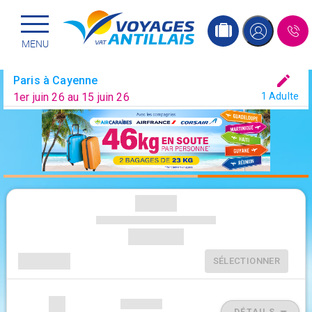
Menu principal
Passer
MENU
au
contenu