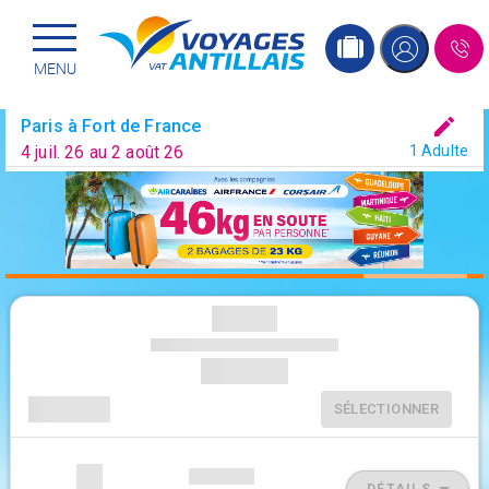
Menu principal
Passer
MENU
au
contenu