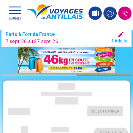
Menu principal
Passer
MENU
au
contenu