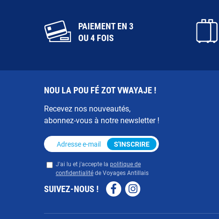
PAIEMENT EN 3
OU 4 FOIS
NOU LA POU FÉ ZOT VWAYAJE !
Recevez nos nouveautés,
abonnez-vous à notre newsletter !
Adresse e-mail
*
S'INSCRIRE
Privacy
*
J'ai lu et j'accepte la
politique de
confidentialité
de Voyages Antillais
SUIVEZ-NOUS !
Facebook
Instagram