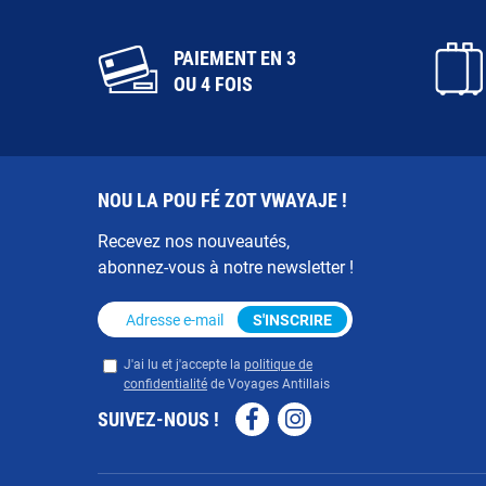
PAIEMENT EN 3
OU 4 FOIS
NOU LA POU FÉ ZOT VWAYAJE !
Recevez nos nouveautés,
abonnez-vous à notre newsletter !
Adresse e-mail
*
S'INSCRIRE
Privacy
*
J'ai lu et j'accepte la
politique de
confidentialité
de Voyages Antillais
SUIVEZ-NOUS !
Facebook
Instagram