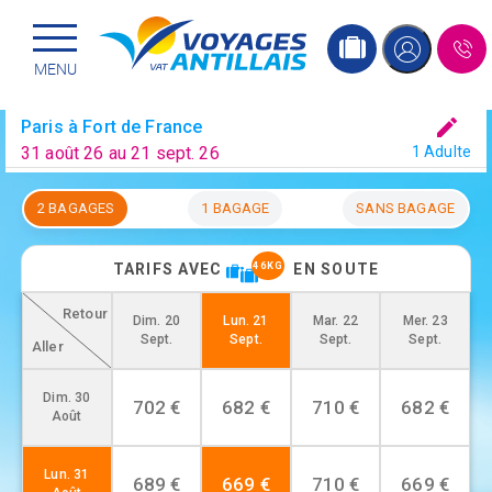
Menu principal
Passer
MENU
au
contenu