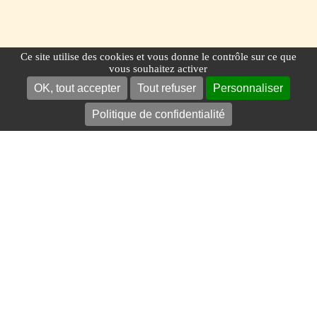
Ce site utilise des cookies et vous donne le contrôle sur ce que
vous souhaitez activer
OK, tout accepter
Tout refuser
Personnaliser
Politique de confidentialité
PAIEMENT EN 3
OU 4 FOIS
46KG EN SOUTE
PAR PERSONNE