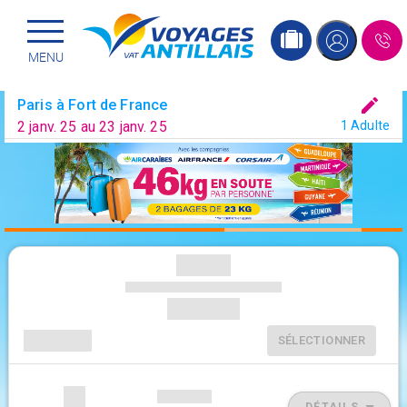
Menu principal
Passer
MENU
au
contenu