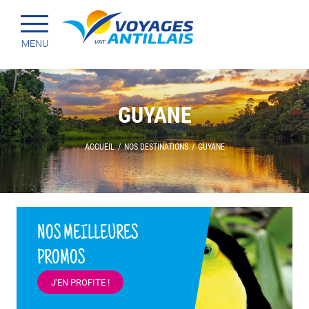
Menu principal
Passer
MENU
au
contenu
GUYANE
ACCUEIL
/
NOS DESTINATIONS
/
GUYANE
NOS MEILLEURES
PROMOS
J'EN PROFITE !