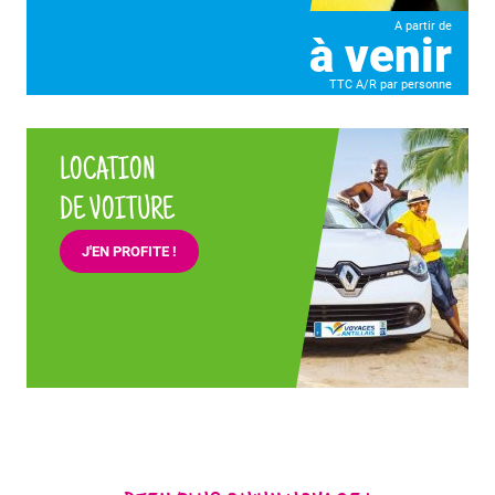
A partir de
à venir
TTC A/R par personne
LOCATION
DE VOITURE
J'EN PROFITE !