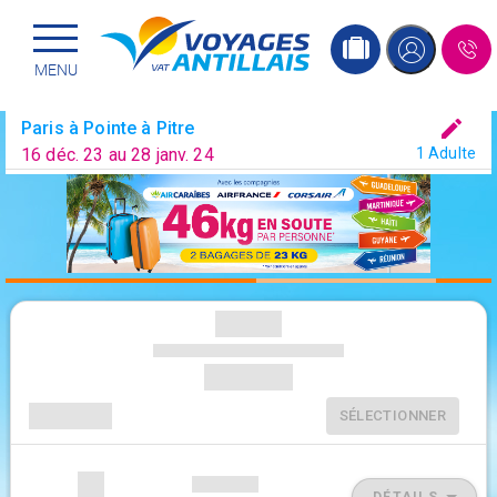
Menu principal
Passer
MENU
au
contenu