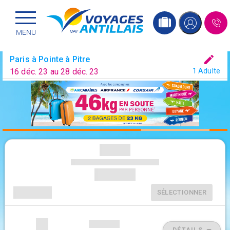
Menu principal
Passer
MENU
au
contenu