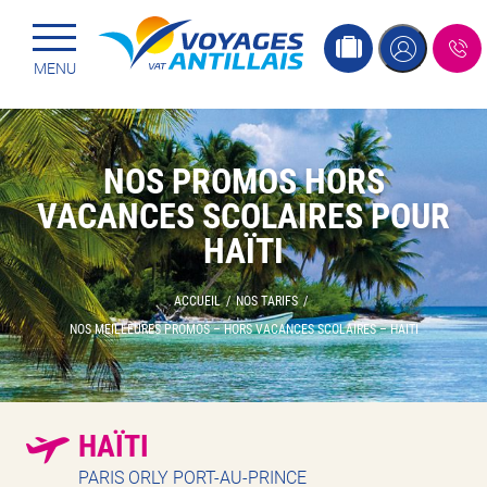
Menu principal
Passer
MENU
au
contenu
NOS PROMOS HORS
VACANCES SCOLAIRES POUR
HAÏTI
ACCUEIL
/
NOS TARIFS
/
NOS MEILLEURES PROMOS – HORS VACANCES SCOLAIRES – HAITI
HAÏTI
PARIS ORLY PORT-AU-PRINCE