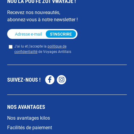
NOU LA POU FÉ ZOT VWAYAJE !
Recevez nos nouveautés,
abonnez-vous à notre newsletter !
Adresse e-mail
*
S'INSCRIRE
Privacy
*
J'ai lu et j'accepte la
politique de
confidentialité
de Voyages Antillais
SUIVEZ-NOUS !
Facebook
Instagram
NOS AVANTAGES
Nos avantages kilos
Facilités de paiement