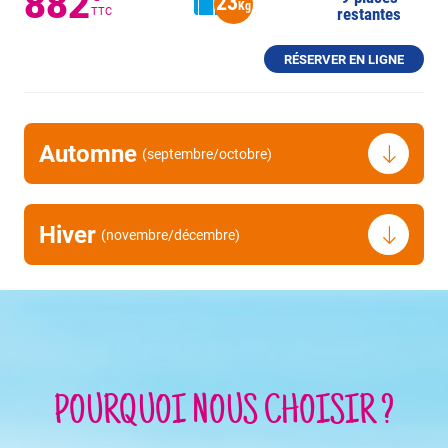
882
23
Kg
restantes
TTC
RÉSERVER EN LIGNE
Automne
(septembre/octobre)
Hiver
(novembre/décembre)
POURQUOI NOUS CHOISIR ?