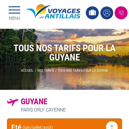
Menu principal
Passer
MENU
au
contenu
TOUS NOS TARIFS POUR LA
GUYANE
ACCUEIL
/
NOS TARIFS
/
TOUS NOS TARIFS POUR LA GUYANE
GUYANE
PARIS ORLY CAYENNE
Eté
(juin/juillet/août)